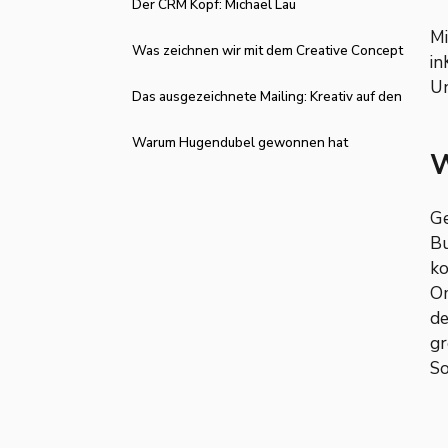
Der CRM Kopf: Michael Lau
Mi
Was zeichnen wir mit dem Creative Concept
in
Un
Award aus?
Das ausgezeichnete Mailing: Kreativ auf den
Punkt‍
Warum Hugendubel gewonnen hat
W
Ge
Bu
ko
Om
de
gr
So