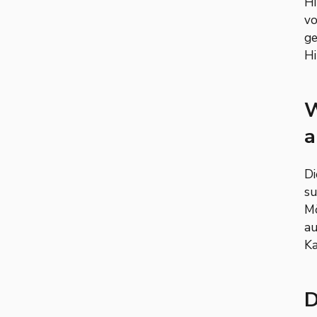
Hi
vo
ge
Hi
W
a
Di
su
Mö
au
Ka
D