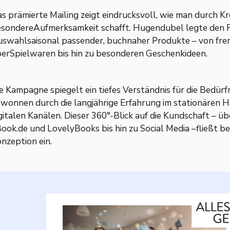
s prämierte Mailing zeigt eindrucksvoll, wie man durch K
sondereAufmerksamkeit schafft. Hugendubel legte den F
swahlsaisonal passender, buchnaher Produkte – von fre
erSpielwaren bis hin zu besonderen Geschenkideen.
e Kampagne spiegelt ein tiefes Verständnis für die Bedürf
wonnen durch die langjährige Erfahrung im stationären H
gitalen Kanälen. Dieser 360°-Blick auf die Kundschaft – ü
ook.de und LovelyBooks bis hin zu Social Media –fließt be
nzeption ein.