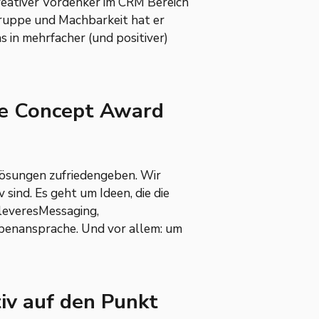
kreativer Vordenker im CRM Bereich
ruppe und Machbarkeit hat er
 in mehrfacher (und positiver)
ve Concept Award
Lösungen zufriedengeben. Wir
sind. Es geht um Ideen, die die
cleveresMessaging,
penansprache. Und vor allem: um
iv auf den Punkt