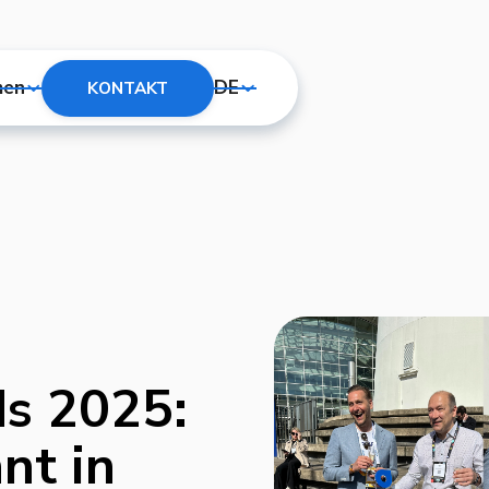
men
DE
KONTAKT
s 2025:
nt in