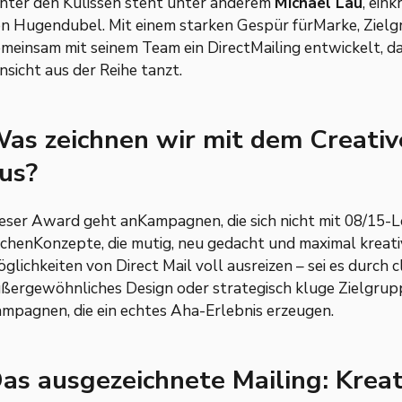
nter den Kulissen steht unter anderem
Michael Lau
, ein
n Hugendubel. Mit einem starken Gespür fürMarke, Zielg
meinsam mit seinem Team ein DirectMailing entwickelt, das
nsicht aus der Reihe tanzt.
as zeichnen wir mit dem Creati
us?
eser Award geht anKampagnen, die sich nicht mit 08/15-
chenKonzepte, die mutig, neu gedacht und maximal kreativ 
glichkeiten von Direct Mail voll ausreizen – sei es durch 
ßergewöhnliches Design oder strategisch kluge Zielgrup
mpagnen, die ein echtes Aha-Erlebnis erzeugen.
as ausgezeichnete Mailing: Kreat