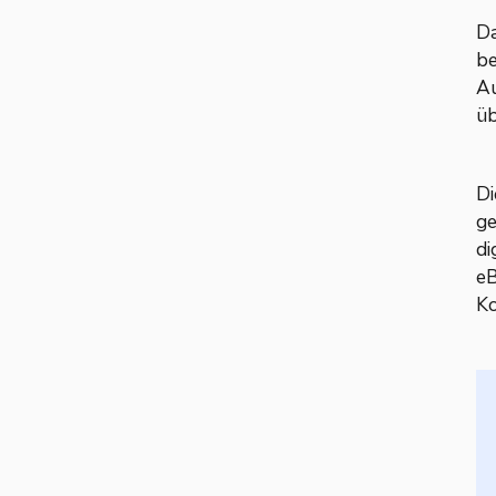
Da
be
Au
üb
Di
ge
di
eB
Ko