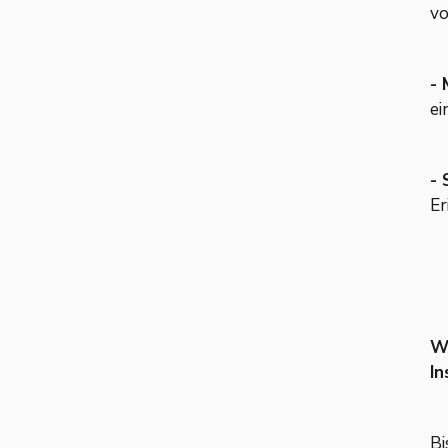
vo
- 
ei
- 
Er
Wi
In
Bi